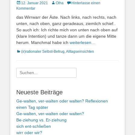
Posted
Autor
12. Januar 2021
Olha
Hinterlasse einen
on
Kommentar
das Wirrwarr der Äste. Nach links, nach rechts, nach
unten, nach oben, ganz geradeaus, ziemlich schief..
So auch ich: Ich richte mich von unten nach oben auf
(klare Intention) und tanze dann um die eigene Mitte
herum. Manchmal habe ich
weiterlesen…
Kategorien
(ir)rationaler Selbst-Betrug
,
Alltagseinsichten
Suche
nach:
Neueste Beiträge
Ge-walten, ver-walten oder walten? Reflexionen
einen Tag später
Ge-walten, ver-walten oder walten?
Be-ziehung vs. Er-ziehung
sich ent-schließen
wirr oder wir?