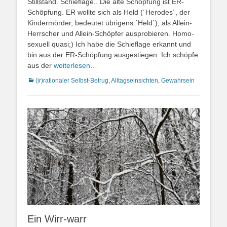
Stillstand. Schieflage.. Die alte Schöpfung ist ER-
Schöpfung. ER wollte sich als Held (´Herodes´, der
Kindermörder, bedeutet übrigens ´Held´), als Allein-
Herrscher und Allein-Schöpfer ausprobieren. Homo-
sexuell quasi;) Ich habe die Schieflage erkannt und
bin aus der ER-Schöpfung ausgestiegen. Ich schöpfe
aus der
weiterlesen…
Kategorien
(ir)rationaler Selbst-Betrug
,
Alltagseinsichten
,
Gewahrsein
Ein Wirr-warr