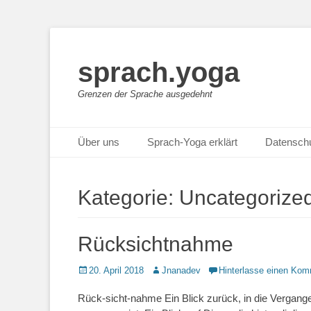
sprach.yoga
Grenzen der Sprache ausgedehnt
Primäres Menü
Zum
Über uns
Sprach-Yoga erklärt
Datensch
Inhalt
springen
Kategorie:
Uncategorize
Rücksichtnahme
Posted
Autor
20. April 2018
Jnanadev
Hinterlasse einen Kom
on
Rück-sicht-nahme Ein Blick zurück, in die Vergang