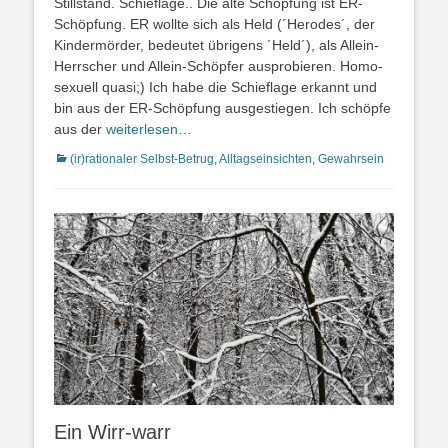
Stillstand. Schieflage.. Die alte Schöpfung ist ER-
Schöpfung. ER wollte sich als Held (´Herodes´, der
Kindermörder, bedeutet übrigens ´Held´), als Allein-
Herrscher und Allein-Schöpfer ausprobieren. Homo-
sexuell quasi;) Ich habe die Schieflage erkannt und
bin aus der ER-Schöpfung ausgestiegen. Ich schöpfe
aus der
weiterlesen…
Kategorien
(ir)rationaler Selbst-Betrug
,
Alltagseinsichten
,
Gewahrsein
Ein Wirr-warr