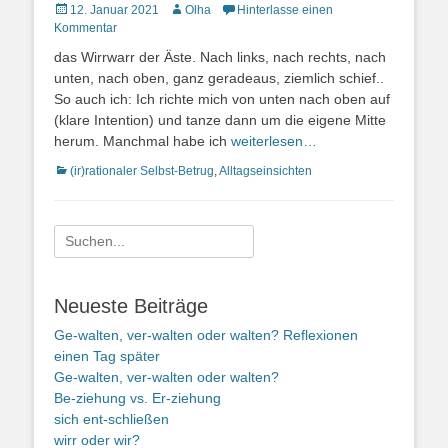
Posted
Autor
12. Januar 2021
Olha
Hinterlasse einen
on
Kommentar
das Wirrwarr der Äste. Nach links, nach rechts, nach
unten, nach oben, ganz geradeaus, ziemlich schief..
So auch ich: Ich richte mich von unten nach oben auf
(klare Intention) und tanze dann um die eigene Mitte
herum. Manchmal habe ich
weiterlesen…
Kategorien
(ir)rationaler Selbst-Betrug
,
Alltagseinsichten
Suche
nach:
Neueste Beiträge
Ge-walten, ver-walten oder walten? Reflexionen
einen Tag später
Ge-walten, ver-walten oder walten?
Be-ziehung vs. Er-ziehung
sich ent-schließen
wirr oder wir?