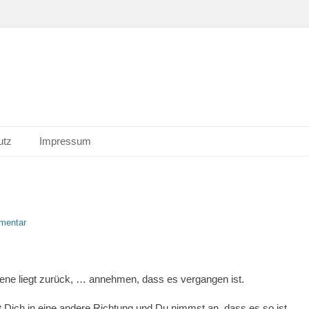
utz
Impressum
mentar
gene liegt zurück, … annehmen, dass es vergangen ist.
st Dich in eine andere Richtung und Du nimmst an, dass es so ist.