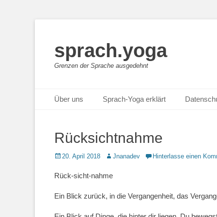
sprach.yoga
Grenzen der Sprache ausgedehnt
Primäres Menü
Zum
Über uns
Sprach-Yoga erklärt
Datensch
Inhalt
springen
Rücksichtnahme
Posted
Autor
20. April 2018
Jnanadev
Hinterlasse einen Kom
on
Rück-sicht-nahme
Ein Blick zurück, in die Vergangenheit, das Vergan
Ein Blick auf Dinge, die hinter dir liegen, Du beweg