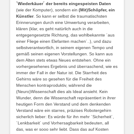
´Wiederkäuer´ der bereits eingespeisten Daten
(wie der Komputer), sondern ein
(Mit)Schöpfer, ein
Künstler
. So kann er selbst die traumatischsten
Erinnerungen durch eine Umwertung verarbeiten,
klären (klar, es geht natürlich auch in die
entgegengesetzte Richtung, das wohlbekannte ´aus
einer Fliege einen Elefanten machen´..), und dazu
selbstverantwortlich, in seinem eigenen Tempo und
gemäß seinen eigenen Vorstellungen. So kann aus
dem Alten stets etwas Neues entstehen. Ohne ein
vorhergesehenes Ergebnis und überraschend, wie es
immer der Fall in der Natur ist. Die Starrheit des
Gehirns wäre so gesehen für die Freiheit des
Menschen kontraproduktiv, während die
(Neuro)Wissenschaft dies als Ideal ansieht. Kein
Wunder, denn die Wissenschaft repräsentiert in ihrer
heutigen Form den Verstand und dem denkenden
Verstand wäre ein starres, präzises Robotergehirn
sicherlich lieber: Es würde für ihn mehr ´Sicherheit´,
´Lenkbarkeit´ und Vorhersagbarkeit bedeuten, all
das, was er sooo sehr liebt. Dass das auf Kosten