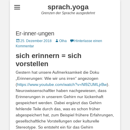
sprach.yoga
Grenzen der Sprache ausgedehnt
Er-inner-ungen
Posted
Autor
25. Dezember 2018
Olha
Hinterlasse einen
on
Kommentar
sich erinnern = sich
vorstellen
Gestern hat unsere Aufmerksamkeit die Doku
„Erinnerungen: Wie wir uns irren“ angezogen
(
https://www.youtube.com/watch?v=Nl9ZUMLjrBw
).
Neurowissenschaftler haben nachgewiesen, dass
Erinnerungen in unserem Gehirn nur lückenhaft
gespeichert werden. Dabei ergänzt das Gehirn
fehlende Teile durch das, was es schon früher
abgespeichert hat, zum Beispiel frühere Erfahrungen,
gesellschaftliche Vorstellungen oder kulturelle
Stereotype. So entsteht ein für das Gehirn