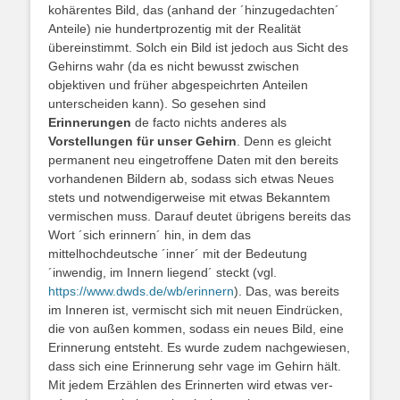
kohärentes Bild, das (anhand der ´hinzugedachten´
Anteile) nie hundertprozentig mit der Realität
übereinstimmt. Solch ein Bild ist jedoch aus Sicht des
Gehirns wahr (da es nicht bewusst zwischen
objektiven und früher abgespeichrten Anteilen
unterscheiden kann). So gesehen sind
Erinnerungen
de facto nichts anderes als
Vorstellungen für unser Gehirn
. Denn es gleicht
permanent neu eingetroffene Daten mit den bereits
vorhandenen Bildern ab, sodass sich etwas Neues
stets und notwendigerweise mit etwas Bekanntem
vermischen muss. Darauf deutet übrigens bereits das
Wort ´sich erinnern´ hin, in dem das
mittelhochdeutsche
´
inner´ mit der Bedeutung
´inwendig, im Innern liegend´ steckt (vgl.
https://www.dwds.de/wb/erinnern
). Das, was bereits
im Inneren ist, vermischt sich mit neuen Eindrücken,
die von außen kommen, sodass ein neues Bild, eine
Erinnerung entsteht. Es wurde zudem nachgewiesen,
dass sich eine Erinnerung sehr vage im Gehirn hält.
Mit jedem Erzählen des Erinnerten wird etwas ver-