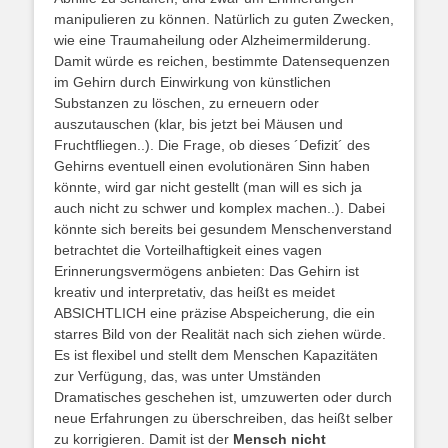
manipulieren zu können. Natürlich zu guten Zwecken,
wie eine Traumaheilung oder Alzheimermilderung.
Damit würde es reichen, bestimmte Datensequenzen
im Gehirn durch Einwirkung von künstlichen
Substanzen zu löschen, zu erneuern oder
auszutauschen (klar, bis jetzt bei Mäusen und
Fruchtfliegen..). Die Frage, ob dieses ´Defizit´ des
Gehirns eventuell einen evolutionären Sinn haben
könnte, wird gar nicht gestellt (man will es sich ja
auch nicht zu schwer und komplex machen..). Dabei
könnte sich bereits bei gesundem Menschenverstand
betrachtet die Vorteilhaftigkeit eines vagen
Erinnerungsvermögens anbieten: Das Gehirn ist
kreativ und interpretativ, das heißt es meidet
ABSICHTLICH eine präzise Abspeicherung, die ein
starres Bild von der Realität nach sich ziehen würde.
Es ist flexibel und stellt dem Menschen Kapazitäten
zur Verfügung, das, was unter Umständen
Dramatisches geschehen ist, umzuwerten oder durch
neue Erfahrungen zu überschreiben, das heißt selber
zu korrigieren. Damit ist der
Mensch nicht