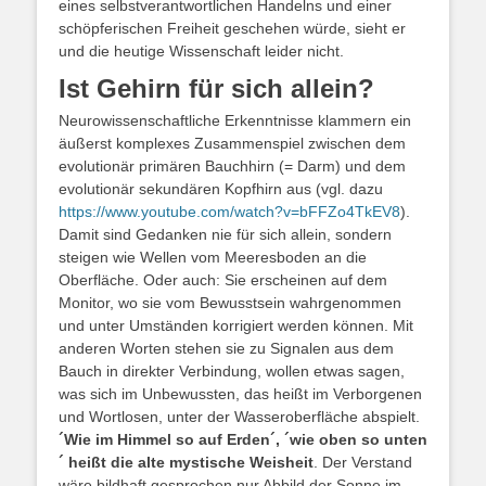
eines selbstverantwortlichen Handelns und einer
schöpferischen Freiheit geschehen würde, sieht er
und die heutige Wissenschaft leider nicht.
Ist Gehirn für sich allein?
Neurowissenschaftliche Erkenntnisse klammern ein
äußerst komplexes Zusammenspiel zwischen dem
evolutionär primären Bauchhirn (= Darm) und dem
evolutionär sekundären Kopfhirn aus (vgl. dazu
https://www.youtube.com/watch?v=bFFZo4TkEV8
).
Damit sind Gedanken nie für sich allein, sondern
steigen wie Wellen vom Meeresboden an die
Oberfläche. Oder auch: Sie erscheinen auf dem
Monitor, wo sie vom Bewusstsein wahrgenommen
und unter Umständen korrigiert werden können. Mit
anderen Worten stehen sie zu Signalen aus dem
Bauch in direkter Verbindung, wollen etwas sagen,
was sich im Unbewussten, das heißt im Verborgenen
und Wortlosen, unter der Wasseroberfläche abspielt.
´Wie im Himmel so auf Erden´, ´wie oben so unten
´ heißt die alte mystische Weisheit
. Der Verstand
wäre bildhaft gesprochen nur Abbild der Sonne im