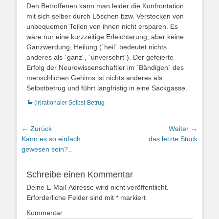
Den Betroffenen kann man leider die Konfrontation
mit sich selber durch Löschen bzw. Verstecken von
unbequemen Teilen von ihnen nicht ersparen. Es
wäre nur eine kurzzeitige Erleichterung, aber keine
Ganzwerdung, Heilung (´heil´ bedeutet nichts
anderes als ´ganz´, ´unversehrt´). Der gefeierte
Erfolg der Neurowissenschaftler im ´Bändigen´ des
menschlichen Gehirns ist nichts anderes als
Selbstbetrug und führt langfristig in eine Sackgasse.
Kategorien
(ir)rationaler Selbst-Betrug
Beitragsnavigation
← Zurück
Weiter →
Vorheriger
Nächster
Kann es so einfach
das letzte Stück
Beitrag:
Beitrag:
gewesen sein?..
Schreibe einen Kommentar
Deine E-Mail-Adresse wird nicht veröffentlicht.
Erforderliche Felder sind mit
*
markiert
Kommentar