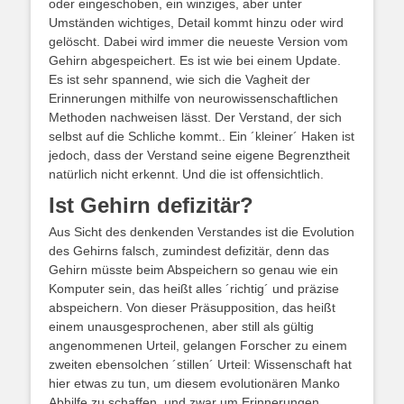
oder eingeschoben, ein winziges, aber unter
Umständen wichtiges, Detail kommt hinzu oder wird
gelöscht. Dabei wird immer die neueste Version vom
Gehirn abgespeichert. Es ist wie bei einem Update.
Es ist sehr spannend, wie sich die Vagheit der
Erinnerungen mithilfe von neurowissenschaftlichen
Methoden nachweisen lässt. Der Verstand, der sich
selbst auf die Schliche kommt.. Ein ´kleiner´ Haken ist
jedoch, dass der Verstand seine eigene Begrenztheit
natürlich nicht erkennt. Und die ist offensichtlich.
Ist Gehirn defizitär?
Aus Sicht des denkenden Verstandes ist die Evolution
des Gehirns falsch, zumindest defizitär, denn das
Gehirn müsste beim Abspeichern so genau wie ein
Komputer sein, das heißt alles ´richtig´ und präzise
abspeichern. Von dieser Präsupposition, das heißt
einem unausgesprochenen, aber still als gültig
angenommenen Urteil, gelangen Forscher zu einem
zweiten ebensolchen ´stillen´ Urteil: Wissenschaft hat
hier etwas zu tun, um diesem evolutionären Manko
Abhilfe zu schaffen, und zwar um Erinnerungen