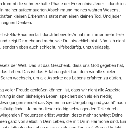
 Da kommt die schmerzhafte Phase der Erkenntnis: Jeder – durch ins
ein meiner aufgemauerten Abschirmung meines wahren Wesens,
haften kleinen Erkenntnis stirbt man einen kleinen Tod. Und jeder
 im eignen Denken.
lbst-Bild-Baustein fällt durch liebevolle Annahme immer mehr Teile
und zeigt Dir mehr und mehr, wie Du tatsächlich bist. Nämlich nicht
, … sondern eben auch schlecht, hilfsbedürftig, unzuverlässig,
Gesetz der Welt. Das ist das Geschenk, dass uns Gott gegeben hat,
das Leben. Das ist das Erfahrungsfeld auf dem wir alle spielen
e Seiten wechseln, um alle Aspekte des Lebens erfahren zu dürfen.
ag voller Freude genießen können, ist, dass wir nicht alle Aspekte
rung in dem bisherigen Leben, speichert sich als ein niedrig
chwingungen sendet das System in die Umgebung und „sucht“ nach
läufig findet. Je mehr dieser niedrig schwingenden Teile durch
chwingenden Frequenzen erlöst werden, desto mehr schwingt Deine
 ganz von selbst in Dein Leben, die mit Dir in Harmonie sind. Ein
t stattgefunden, ohne dass ein aktives Tun im äußeren Umfeld