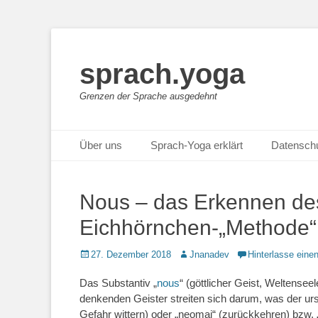
sprach.yoga
Grenzen der Sprache ausgedehnt
Primäres Menü
Zum
Über uns
Sprach-Yoga erklärt
Datensch
Inhalt
springen
Nous – das Erkennen des
Eichhörnchen-„Methode“
Posted
Autor
27. Dezember 2018
Jnanadev
Hinterlasse ein
on
Das Substantiv „
nous
“ (göttlicher Geist, Weltense
denkenden Geister streiten sich darum, was der ur
Gefahr wittern) oder „neomai“ (zurückkehren) bzw. „