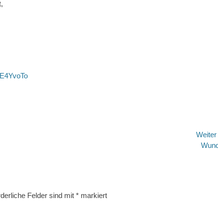
,
smE4YvoTo
Weite
Nächster
Wund
Beitrag:
derliche Felder sind mit
*
markiert