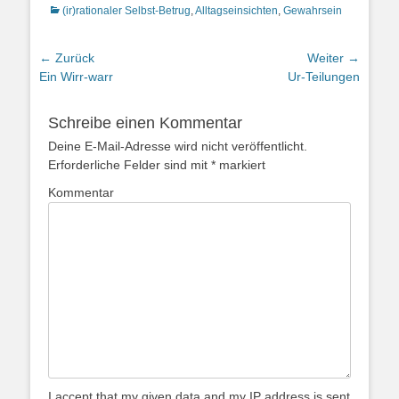
Kategorien
(ir)rationaler Selbst-Betrug
,
Alltagseinsichten
,
Gewahrsein
Beitragsnavigation
← Zurück
Weiter →
Vorheriger
Nächster
Ein Wirr-warr
Ur-Teilungen
Beitrag:
Beitrag:
Schreibe einen Kommentar
Deine E-Mail-Adresse wird nicht veröffentlicht.
Erforderliche Felder sind mit
*
markiert
Kommentar
I accept that my given data and my IP address is sent