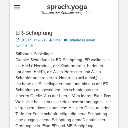
sprach.yoga
Grenzen der Sprache ausgedehnt
ER-Schöpfung
Posted
Autor
13. Januar 2021
Olha
Hinterlasse einen
on
Kommentar
Stillstand. Schieflage..
Die alte Schöpfung ist ER-Schöpfung. ER wollte sich
als Held (´Herodes´, der Kindermörder, bedeutet
übrigens ´Held´), als Allein-Herrscher und Allein-
Schöpfer ausprobieren. Homo-sexuell quasi;)
Ich habe die Schieflage erkannt und bin aus der ER-
Schöpfung ausgestiegen. Ich schöpfe aus der
inneren Quelle. Aus der Leere. Vom leeren Blatt. Das
Weibliche hat – trotz aller Hexenverbrennungen – nie
vergessen, dass es aus dem Heiligen Geist, aus der
Tiefe der Seele schöpft. Möge die neue Schöpfung
eine ausgeglichene Schöpfung gemäß natürlicher
Ordnung sein. Eine ER-und SIE-Schöpfung..