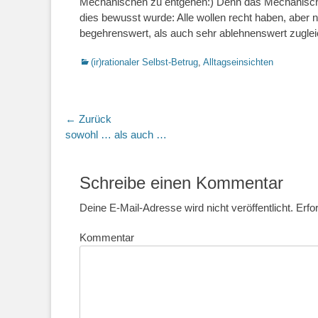
Mechanischen zu entgehen:) Denn das Mechanische m
dies bewusst wurde: Alle wollen recht haben, aber ni
begehrenswert, als auch sehr ablehnenswert zuglei
Kategorien
(ir)rationaler Selbst-Betrug
,
Alltagseinsichten
Beitragsnavigation
← Zurück
Vorheriger
sowohl … als auch …
Beitrag:
Schreibe einen Kommentar
Deine E-Mail-Adresse wird nicht veröffentlicht.
Erfor
Kommentar