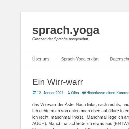
sprach.yoga
Grenzen der Sprache ausgedehnt
Primäres Menü
Zum
Über uns
Sprach-Yoga erklärt
Datensch
Inhalt
springen
Ein Wirr-warr
Posted
Autor
12. Januar 2021
Olha
Hinterlasse einen Komme
on
das Wirrwarr der Äste. Nach links, nach rechts, na
Ich richte mich von unten nach oben auf (klare Int
ich recht, manchmal link(s).. Manchmal liege i
AUCH). Manchmal schließe ich etwas aus (ENTW