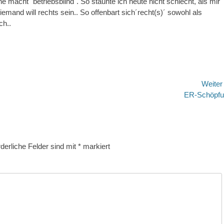
acht ´betriebsblind´. So staunte ich heute nicht schlecht, als mir
emand will rechts sein.. So offenbart sich´recht(s)´ sowohl als
ch..
Weite
Nächster
ER-Schöpfu
Beitrag:
derliche Felder sind mit
*
markiert